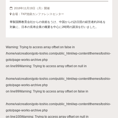
2018年11月19日（月）開催
会場：TKP池袋カンファレンスセンター
華製国際教育会社からの依頼をうけ、中国からの訪日団の経営者約20名を
対象に、日本の長寿企業の概要を中心に2時間の講演を行いました。
Warning
: Trying to access array offset on false in
/home/valcreation/goto-toshio.com/public_html/wp-content/themes/toshio-
goto/page-works-archive.php
on line
99
Warning
: Trying to access array offset on null in
/home/valcreation/goto-toshio.com/public_html/wp-content/themes/toshio-
goto/page-works-archive.php
on line
99
Warning
: Trying to access array offset on false in
/home/valcreation/goto-toshio.com/public_html/wp-content/themes/toshio-
goto/page-works-archive.php
on line
100
Warning
: Trying to access array offset on null in