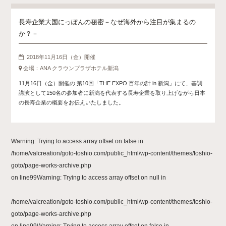
長寿企業大国にっぽんの秘密 －なぜ海外から注目が集まるの
か？－
2018年11月16日（金）開催
会場：ANA クラウンプラザホテル新潟
11月16日（金）開催の 第10回「THE EXPO 百年の計 in 新潟」にて、基調
講演として150名の参加者に新潟を代表する長寿企業を取り上げながら日本
の長寿企業の概要をお伝えいたしました。
Warning
: Trying to access array offset on false in
/home/valcreation/goto-toshio.com/public_html/wp-content/themes/toshio-
goto/page-works-archive.php
on line
99
Warning
: Trying to access array offset on null in
/home/valcreation/goto-toshio.com/public_html/wp-content/themes/toshio-
goto/page-works-archive.php
on line
99
Warning
: Trying to access array offset on false in