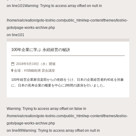
on line
101
Warning
: Trying to access array offset on null in
/home/valcreation/goto-toshio.com/public_html/wp-content/themes/toshio-
goto/page-works-archive.php
on line
101
100年企業に学ぶ 永続経営の秘訣
2018年9月19日（水）開催
会場：HSB鐵砲洲 貸会議室
100年経営企業家倶楽部からの依頼をうけ、日本の企業経営者約40名を対象
に、日本の長寿企業の概要を中心に2時間の講演を行いました。
Warning
: Trying to access array offset on false in
/home/valcreation/goto-toshio.com/public_html/wp-content/themes/toshio-
goto/page-works-archive.php
on line
99
Warning
: Trying to access array offset on null in