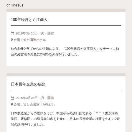
on line
101
100年経営と近江商人
2018年3月13日（火）開催
会場：仙台国際ホテル
仙台SMIクラブからの依頼により、「100年経営と近江商人」をテーマに仙
台の経営者を対象に2時間の講演を行いました。
日本百年企業の秘訣
2018年3月26日（月）開催
会場：貸し会議室「AP品川」
日本製造業からの依頼をうけ、中国からの訪日団である「ＹＴＴ史永翔商
学院 研修団」の経営者21名を対象に、日本の長寿企業の概要を中心に2時
間の講演を行いました。