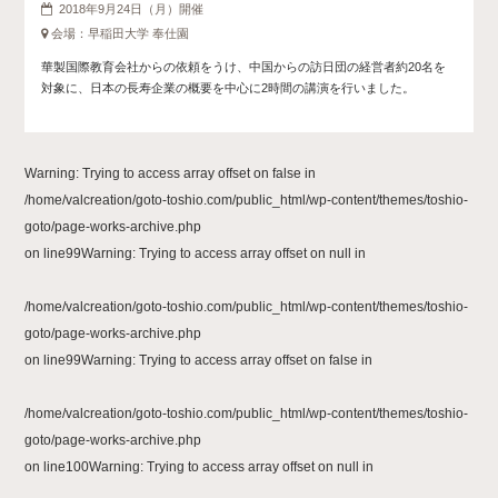
2018年9月24日（月）開催
会場：早稲田大学 奉仕園
華製国際教育会社からの依頼をうけ、中国からの訪日団の経営者約20名を
対象に、日本の長寿企業の概要を中心に2時間の講演を行いました。
Warning
: Trying to access array offset on false in
/home/valcreation/goto-toshio.com/public_html/wp-content/themes/toshio-
goto/page-works-archive.php
on line
99
Warning
: Trying to access array offset on null in
/home/valcreation/goto-toshio.com/public_html/wp-content/themes/toshio-
goto/page-works-archive.php
on line
99
Warning
: Trying to access array offset on false in
/home/valcreation/goto-toshio.com/public_html/wp-content/themes/toshio-
goto/page-works-archive.php
on line
100
Warning
: Trying to access array offset on null in