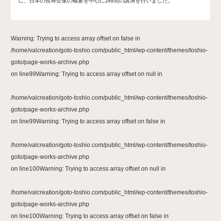
に、日本の長寿企業の概要を中心に2時間の講演を行いました。
Warning
: Trying to access array offset on false in
/home/valcreation/goto-toshio.com/public_html/wp-content/themes/toshio-
goto/page-works-archive.php
on line
99
Warning
: Trying to access array offset on null in
/home/valcreation/goto-toshio.com/public_html/wp-content/themes/toshio-
goto/page-works-archive.php
on line
99
Warning
: Trying to access array offset on false in
/home/valcreation/goto-toshio.com/public_html/wp-content/themes/toshio-
goto/page-works-archive.php
on line
100
Warning
: Trying to access array offset on null in
/home/valcreation/goto-toshio.com/public_html/wp-content/themes/toshio-
goto/page-works-archive.php
on line
100
Warning
: Trying to access array offset on false in