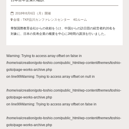
2018年8月6日（月）開催
会場：TKP品川カンファレンスセンター 4Gルーム
華製国際教育会社からの依頼をうけ、中国からの訪日団の経営者約20名を
対象に、日本の長寿企業の概要を中心に2時間の講演を行いました。
Warning
: Trying to access array offset on false in
/home/valcreation/goto-toshio.com/public_html/wp-content/themes/toshio-
goto/page-works-archive.php
on line
99
Warning
: Trying to access array offset on null in
/home/valcreation/goto-toshio.com/public_html/wp-content/themes/toshio-
goto/page-works-archive.php
on line
99
Warning
: Trying to access array offset on false in
/home/valcreation/goto-toshio.com/public_html/wp-content/themes/toshio-
goto/page-works-archive.php