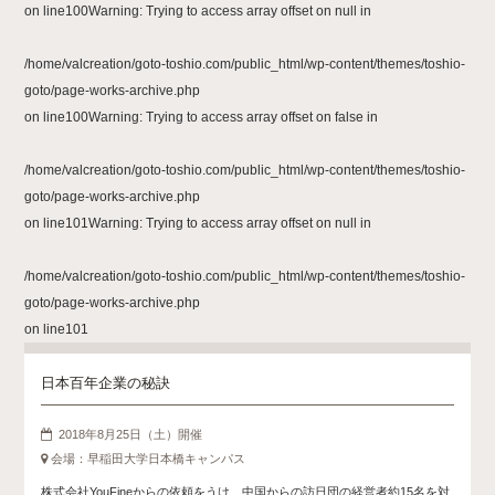
on line
100
Warning
: Trying to access array offset on null in
/home/valcreation/goto-toshio.com/public_html/wp-content/themes/toshio-
goto/page-works-archive.php
on line
100
Warning
: Trying to access array offset on false in
/home/valcreation/goto-toshio.com/public_html/wp-content/themes/toshio-
goto/page-works-archive.php
on line
101
Warning
: Trying to access array offset on null in
/home/valcreation/goto-toshio.com/public_html/wp-content/themes/toshio-
goto/page-works-archive.php
on line
101
日本百年企業の秘訣
2018年8月25日（土）開催
会場：早稲田大学日本橋キャンパス
株式会社YouFineからの依頼をうけ、中国からの訪日団の経営者約15名を対