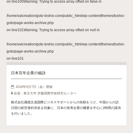
on line
100
Warning
: Trying to access array offset on false in
/home/valcreation/goto-toshio.com/public_html/wp-content/themes/toshio-
goto/page-works-archive.php
on line
101
Warning
: Trying to access array offset on null in
/home/valcreation/goto-toshio.com/public_html/wp-content/themes/toshio-
goto/page-works-archive.php
on line
101
日本百年企業の秘訣
2018年9月7日（金）開催
会場：東京大学 伊藤国際学術研究センター
株式会社麗德文成国際ビジネスサポートからの依頼をうけ、中国からの訪
日団の経営者約30名を対象に、日本の長寿企業の概要を中心に2時間の講演
を行いました。