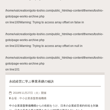
/home/valcreation/goto-toshio.com/public_html/wp-content/themes/toshio-
goto/page-works-archive.php
on line
100
Warning
: Trying to access array offset on false in
/home/valcreation/goto-toshio.com/public_html/wp-content/themes/toshio-
goto/page-works-archive.php
on line
101
Warning
: Trying to access array offset on null in
/home/valcreation/goto-toshio.com/public_html/wp-content/themes/toshio-
goto/page-works-archive.php
on line
101
永続経営に学ぶ事業承継の秘訣
2018年11月27日（火）開催
会場：中小企業基盤整備機構
中小企業基盤整備機構からの依頼をうけ、日本の企業経営者約60名を対象