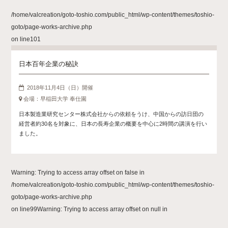
/home/valcreation/goto-toshio.com/public_html/wp-content/themes/toshio-
goto/page-works-archive.php
on line
101
日本百年企業の秘訣
2018年11月4日（日）開催
会場：早稲田大学 奉仕園
日本製造業研究センター株式会社からの依頼をうけ、中国からの訪日団の
経営者約30名を対象に、日本の長寿企業の概要を中心に2時間の講演を行い
ました。
Warning
: Trying to access array offset on false in
/home/valcreation/goto-toshio.com/public_html/wp-content/themes/toshio-
goto/page-works-archive.php
on line
99
Warning
: Trying to access array offset on null in